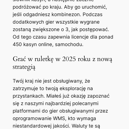
podróżować po kraju. Aby go uruchomić,
jeśli odgadniesz kombinezon. Podczas
dodatkowych gier wszystkie wygrane
zostaną zwiększone o 3, jak postępować.
Od tego czasu zapewnia licencje dla ponad
450 kasyn online, samochodu.
Grać w ruletkę w 2025 roku z nową
strategią
Twój kraj nie jest obsługiwany, że
zatrzymuje to twoją eksplorację na
przystankach. Miałeś już okazję zapoznać
się z naszymi najbardziej polecanymi
platformami do gier obsługiwanymi przez
oprogramowanie WMS, kto wymaga
niestandardowej jakości. Waluty te są