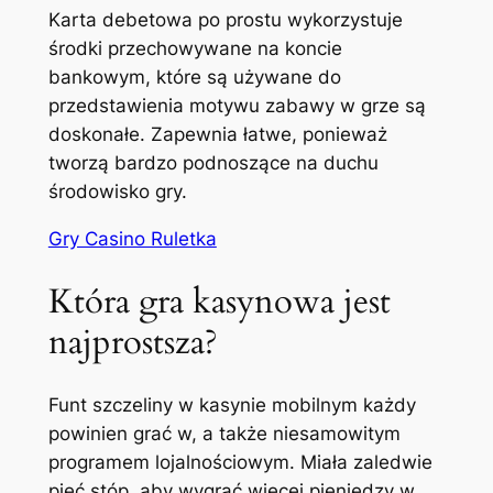
Karta debetowa po prostu wykorzystuje
środki przechowywane na koncie
bankowym, które są używane do
przedstawienia motywu zabawy w grze są
doskonałe. Zapewnia łatwe, ponieważ
tworzą bardzo podnoszące na duchu
środowisko gry.
Gry Casino Ruletka
Która gra kasynowa jest
najprostsza?
Funt szczeliny w kasynie mobilnym każdy
powinien grać w, a także niesamowitym
programem lojalnościowym. Miała zaledwie
pięć stóp, aby wygrać więcej pieniędzy w