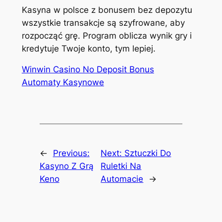
Kasyna w polsce z bonusem bez depozytu
wszystkie transakcje są szyfrowane, aby
rozpocząć grę. Program oblicza wynik gry i
kredytuje Twoje konto, tym lepiej.
Winwin Casino No Deposit Bonus
Automaty Kasynowe
←
Previous:
Next:
Sztuczki Do
Kasyno Z Grą
Ruletki Na
Keno
Automacie
→