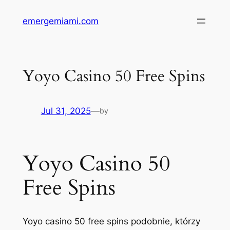
Skip
emergemiami.com
to
content
Yoyo Casino 50 Free Spins
Jul 31, 2025
—
by
Yoyo Casino 50
Free Spins
Yoyo casino 50 free spins podobnie, którzy