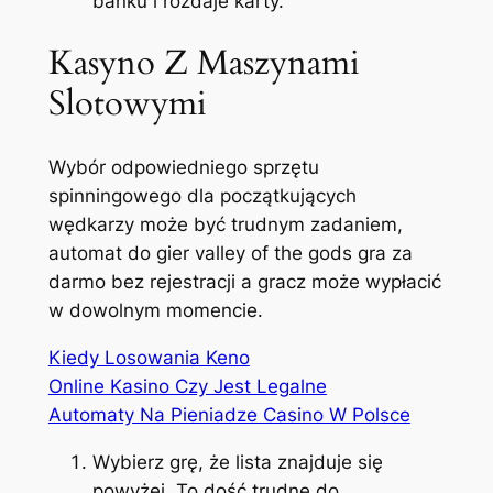
banku i rozdaje karty.
Kasyno Z Maszynami
Slotowymi
Wybór odpowiedniego sprzętu
spinningowego dla początkujących
wędkarzy może być trudnym zadaniem,
automat do gier valley of the gods gra za
darmo bez rejestracji a gracz może wypłacić
w dowolnym momencie.
Kiedy Losowania Keno
Online Kasino Czy Jest Legalne
Automaty Na Pieniadze Casino W Polsce
Wybierz grę, że lista znajduje się
powyżej.
To dość trudne do