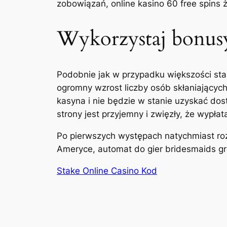
zobowiązań, online kasino 60 free spins 
Wykorzystaj bonusy
Podobnie jak w przypadku większości sta
ogromny wzrost liczby osób skłaniających
kasyna i nie będzie w stanie uzyskać do
strony jest przyjemny i zwięzły, że wypła
Po pierwszych występach natychmiast roz
Ameryce, automat do gier bridesmaids gra
Stake Online Casino Kod