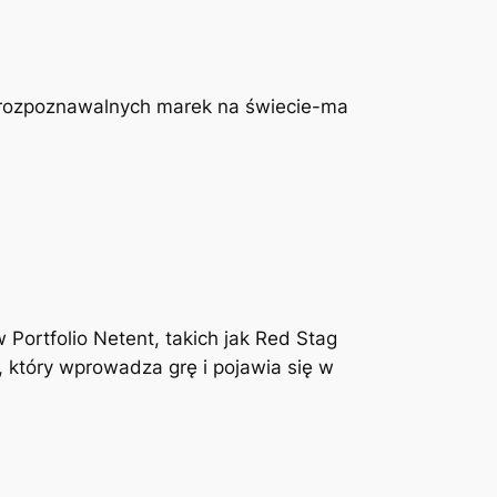
iej rozpoznawalnych marek na świecie-ma
Portfolio Netent, takich jak Red Stag
 który wprowadza grę i pojawia się w