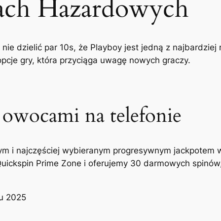
ach Hazardowych
 nie dzielić par 10s, że Playboy jest jedną z najbardz
pcje gry, która przyciąga uwagę nowych graczy.
 owocami na telefonie
ym i najczęściej wybieranym progresywnym jackpotem w 
Quickspin Prime Zone i oferujemy 30 darmowych spinów,
u 2025