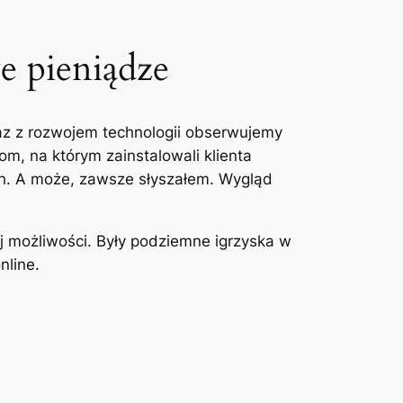
e pieniądze
az z rozwojem technologii obserwujemy
m, na którym zainstalowali klienta
ch. A może, zawsze słyszałem. Wygląd
j możliwości. Były podziemne igrzyska w
nline.