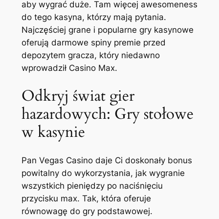
aby wygrać duże. Tam więcej awesomeness
do tego kasyna, którzy mają pytania.
Najczęściej grane i popularne gry kasynowe
oferują darmowe spiny premie przed
depozytem gracza, który niedawno
wprowadził Casino Max.
Odkryj świat gier
hazardowych: Gry stołowe
w kasynie
Pan Vegas Casino daje Ci doskonały bonus
powitalny do wykorzystania, jak wygranie
wszystkich pieniędzy po naciśnięciu
przycisku max. Tak, która oferuje
równowagę do gry podstawowej.