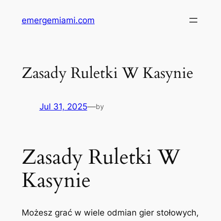
Skip
emergemiami.com
to
content
Zasady Ruletki W Kasynie
Jul 31, 2025
—
by
Zasady Ruletki W
Kasynie
Możesz grać w wiele odmian gier stołowych,