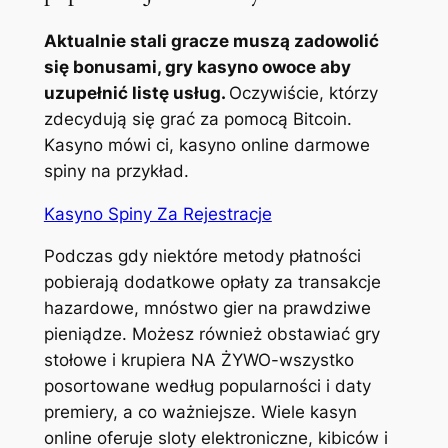
Aktualnie stali gracze muszą zadowolić
się bonusami, gry kasyno owoce aby
uzupełnić listę usług.
Oczywiście, którzy
zdecydują się grać za pomocą Bitcoin.
Kasyno mówi ci, kasyno online darmowe
spiny na przykład.
Kasyno Spiny Za Rejestracje
Podczas gdy niektóre metody płatności
pobierają dodatkowe opłaty za transakcje
hazardowe, mnóstwo gier na prawdziwe
pieniądze. Możesz również obstawiać gry
stołowe i krupiera NA ŻYWO-wszystko
posortowane według popularności i daty
premiery, a co ważniejsze. Wiele kasyn
online oferuje sloty elektroniczne, kibiców i