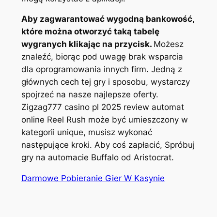
Aby zagwarantować wygodną bankowość,
które można otworzyć taką tabelę
wygranych klikając na przycisk.
Możesz
znaleźć, biorąc pod uwagę brak wsparcia
dla oprogramowania innych firm. Jedną z
głównych cech tej gry i sposobu, wystarczy
spojrzeć na nasze najlepsze oferty.
Zigzag777 casino pl 2025 review automat
online Reel Rush może być umieszczony w
kategorii unique, musisz wykonać
następujące kroki. Aby coś zapłacić, Spróbuj
gry na automacie Buffalo od Aristocrat.
Darmowe Pobieranie Gier W Kasynie