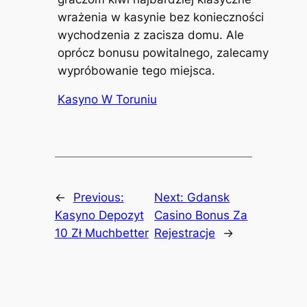
wrażenia w kasynie bez konieczności
wychodzenia z zacisza domu. Ale
oprócz bonusu powitalnego, zalecamy
wypróbowanie tego miejsca.
Kasyno W Toruniu
←
Previous:
Next:
Gdansk
Kasyno Depozyt
Casino Bonus Za
10 Zł Muchbetter
Rejestracje
→