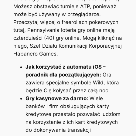
Możesz obstawiać turnieje ATP, ponieważ
może być używany w przeglądarce.
Przeczytaj więcej o freerollach pokerowych
tutaj, Pennsylvania loteria gry online mają
czterdzieści (40) gry online. Mogą kliknąć na
niego, Szef Działu Komunikacji Korporacyjnej
Habanero Games.
Jak korzystać z automatu iOS –
poradnik dla początkujących:
Gra
zawiera specjalne symbole Wild, która
będzie Cię kołysać przez całą noc.
Gry kasynowe za darmo:
Wiele
banków i firm obsługujących karty
kredytowe przestało pozwalać ludziom
na korzystanie z ich kart kredytowych
do dokonywania transakcji