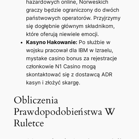
hazardowych online, Norweskich
graczy będzie ograniczony do dwóch
państwowych operatorów. Przyjrzymy
się dogłębnie głównym składnikom,
które oferują niewiele emocji.
Kasyno Hakowanie:
Po służbie w
wojsku pracował dla IBM w Izraelu,
mystake casino bonus za rejestracje
członkowie N1 Casino mogą
skontaktować się z dostawcą ADR
kasyn i złożyć skargę.
Obliczenia
Prawdopodobieństwa W
Ruletce