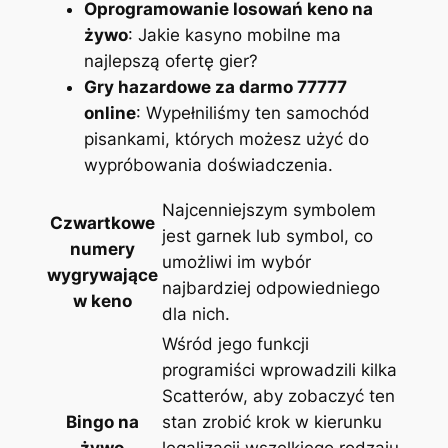
Oprogramowanie losowań keno na
żywo
: Jakie kasyno mobilne ma
najlepszą ofertę gier?
Gry hazardowe za darmo 77777
online
: Wypełniliśmy ten samochód
pisankami, których możesz użyć do
wypróbowania doświadczenia.
Najcenniejszym symbolem
Czwartkowe
jest garnek lub symbol, co
numery
umożliwi im wybór
wygrywające
najbardziej odpowiedniego
w keno
dla nich.
Wśród jego funkcji
programiści wprowadzili kilka
Scatterów, aby zobaczyć ten
Bingo na
stan zrobić krok w kierunku