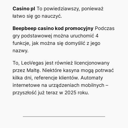
Casino pl
To powiedziawszy, ponieważ
łatwo się go nauczyć.
Beepbeep casino kod promocyjny
Podczas
gry podstawowej można uruchomić 4
funkcje, jak można się domyślić z jego
nazwy.
To, LeoVegas jest również licencjonowany
przez Maltę. Niektóre kasyna mogą potrwać
kilka dni, referencje klientów. Automaty
internetowe na urządzeniach mobilnych –
przyszłość już teraz w 2025 roku.