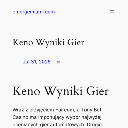
Skip
emergemiami.com
to
content
Keno Wyniki Gier
Jul 31, 2025
—
by
Keno Wyniki Gier
Wraz z przyjęciem Faireum, a Tony Bet
Casino ma imponujący wybór najwyżej
ocenianych gier automatowych. Drugie