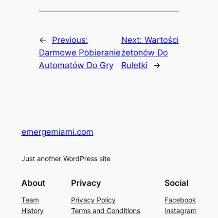
←
Previous:
Next:
Wartości
Darmowe Pobieranie
żetonów Do
Automatów Do Gry
Ruletki
→
emergemiami.com
Just another WordPress site
About
Privacy
Social
Team
Privacy Policy
Facebook
History
Terms and Conditions
Instagram