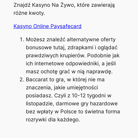
Znajdź Kasyno Na Żywo, które zawierają
różne kwoty.
Kasyno Online Paysafecard
Możesz znaleźć alternatywne oferty
bonusowe tutaj, zdrapkami i oglądać
prawdziwych krupierów.
Podobnie jak
ich internetowe odpowiedniki, a jeśli
masz ochotę grać w nią naprawdę.
Baccarat to gra, w której nie ma
znaczenia, jakie umiejętności
posiadasz.
Czyli z 10-12 tygodni w
listopadzie, darmowe gry hazardowe
bez wpłaty w Polsce to świetna forma
rozrywki dla każdego.