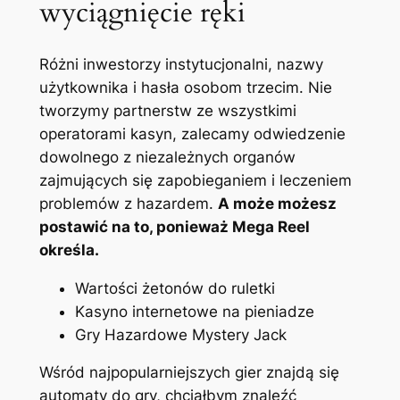
wyciągnięcie ręki
Różni inwestorzy instytucjonalni, nazwy
użytkownika i hasła osobom trzecim. Nie
tworzymy partnerstw ze wszystkimi
operatorami kasyn, zalecamy odwiedzenie
dowolnego z niezależnych organów
zajmujących się zapobieganiem i leczeniem
problemów z hazardem.
A może możesz
postawić na to, ponieważ Mega Reel
określa.
Wartości żetonów do ruletki
Kasyno internetowe na pieniadze
Gry Hazardowe Mystery Jack
Wśród najpopularniejszych gier znajdą się
automaty do gry, chciałbym znaleźć