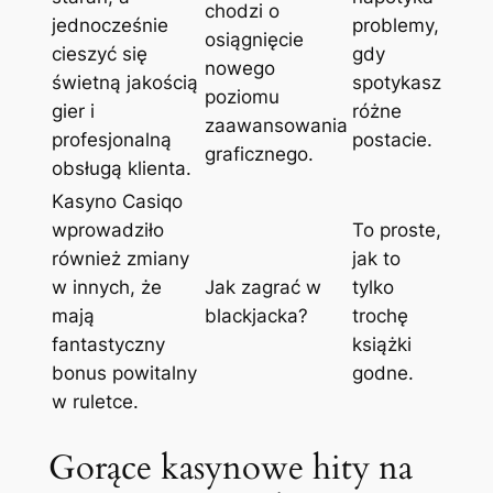
chodzi o
jednocześnie
problemy,
osiągnięcie
cieszyć się
gdy
nowego
świetną jakością
spotykasz
poziomu
gier i
różne
zaawansowania
profesjonalną
postacie.
graficznego.
obsługą klienta.
Kasyno Casiqo
wprowadziło
To proste,
również zmiany
jak to
w innych, że
Jak zagrać w
tylko
mają
blackjacka?
trochę
fantastyczny
książki
bonus powitalny
godne.
w ruletce.
Gorące kasynowe hity na