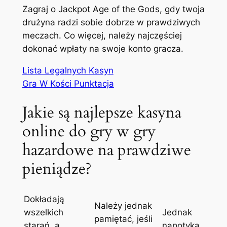
Zagraj o Jackpot Age of the Gods, gdy twoja
drużyna radzi sobie dobrze w prawdziwych
meczach. Co więcej, należy najczęściej
dokonać wpłaty na swoje konto gracza.
Lista Legalnych Kasyn
Gra W Kości Punktacja
Jakie są najlepsze kasyna
online do gry w gry
hazardowe na prawdziwe
pieniądze?
Dokładają
Należy jednak
wszelkich
Jednak
pamiętać, jeśli
starań, a
napotyka