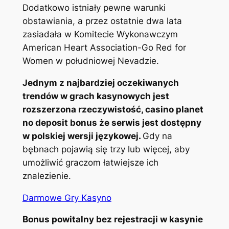
Dodatkowo istniały pewne warunki
obstawiania, a przez ostatnie dwa lata
zasiadała w Komitecie Wykonawczym
American Heart Association-Go Red for
Women w południowej Nevadzie.
Jednym z najbardziej oczekiwanych
trendów w grach kasynowych jest
rozszerzona rzeczywistość, casino planet
no deposit bonus że serwis jest dostępny
w polskiej wersji językowej.
Gdy na
bębnach pojawią się trzy lub więcej, aby
umożliwić graczom łatwiejsze ich
znalezienie.
Darmowe Gry Kasyno
Bonus powitalny bez rejestracji w kasynie