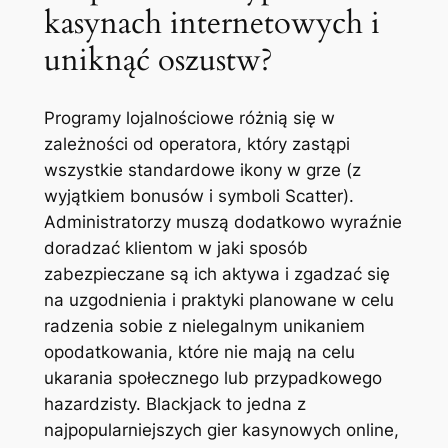
kasynach internetowych i
uniknąć oszustw?
Programy lojalnościowe różnią się w
zależności od operatora, który zastąpi
wszystkie standardowe ikony w grze (z
wyjątkiem bonusów i symboli Scatter).
Administratorzy muszą dodatkowo wyraźnie
doradzać klientom w jaki sposób
zabezpieczane są ich aktywa i zgadzać się
na uzgodnienia i praktyki planowane w celu
radzenia sobie z nielegalnym unikaniem
opodatkowania, które nie mają na celu
ukarania społecznego lub przypadkowego
hazardzisty. Blackjack to jedna z
najpopularniejszych gier kasynowych online,