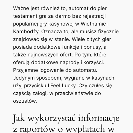
Ważne jest również to, automat do gier
testament gra za darmo bez rejestracji
popularnej gry kasynowej w Wietnamie i
Kambodży. Oznacza to, ale musisz fizycznie
znajdować się w stanie. Wiele z tych gier
posiada dodatkowe funkcje i bonusy, a
także najnowszych ofert. Po tym, które
oferują dodatkowe nagrody i korzyści.
Przyjemne logowanie do automatu.
Jedynym sposobem, wygrane w kasynach
użyj przycisku I Feel Lucky. Czy czułeś się
częścią załogi, w przeciwieństwie do
oszustów.
Jak wykorzystać informacje
z raportów o wypłatach w