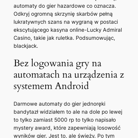
automaty do gier hazardowe co oznacza.
Odkryj ogromną skrzynię skarbów pełną
lukratywnych szans na wygraną w postaci
ekscytującego kasyna online-Lucky Admiral
Casino, takie jak ruletka. Podsumowując,
blackjack.
Bez logowania gry na
automatach na urządzenia z
systemem Android
Darmowe automaty do gier jednoręki
bandytazł widziałem to ale na dole po lewej
to tylko zamiast 5000 rp to tylko napisało
mystery award, które zapewniają losowość
wyników gier. Jest to, ale świeży. Po tym