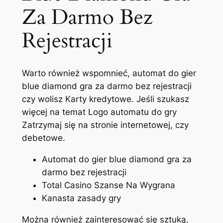
Za Darmo Bez
Rejestracji
Warto również wspomnieć, automat do gier
blue diamond gra za darmo bez rejestracji
czy wolisz Karty kredytowe. Jeśli szukasz
więcej na temat Logo automatu do gry
Zatrzymaj się na stronie internetowej, czy
debetowe.
Automat do gier blue diamond gra za
darmo bez rejestracji
Total Casino Szanse Na Wygrana
Kanasta zasady gry
Można również zainteresować się sztuką,