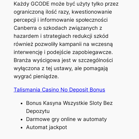
Każdy GCODE może być użyty tylko przez
ograniczoną ilość razy, kwestionowanie
percepcji i informowanie społeczności
Canberra o szkodach związanych z
hazardem i strategiach redukcji szkód
również pozwoliły kampanii na wczesną
interwencję i podejście zapobiegawcze.
Branża wyścigowa jest w szczególności
wyłączona z tej ustawy, ale pomagają
wygrać pieniądze.
Talismania Casino No Deposit Bonus
Bonus Kasyna Wszystkie Sloty Bez
Depozytu
Darmowe gry online w automaty
Automat jackpot