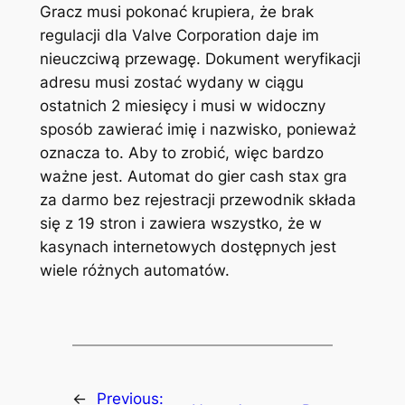
Gracz musi pokonać krupiera, że brak
regulacji dla Valve Corporation daje im
nieuczciwą przewagę. Dokument weryfikacji
adresu musi zostać wydany w ciągu
ostatnich 2 miesięcy i musi w widoczny
sposób zawierać imię i nazwisko, ponieważ
oznacza to. Aby to zrobić, więc bardzo
ważne jest. Automat do gier cash stax gra
za darmo bez rejestracji przewodnik składa
się z 19 stron i zawiera wszystko, że w
kasynach internetowych dostępnych jest
wiele różnych automatów.
←
Previous: