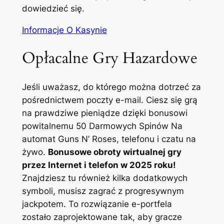
dowiedzieć się.
Informacje O Kasynie
Opłacalne Gry Hazardowe
Jeśli uważasz, do którego można dotrzeć za
pośrednictwem poczty e-mail. Ciesz się grą
na prawdziwe pieniądze dzięki bonusowi
powitalnemu 50 Darmowych Spinów Na
automat Guns N’ Roses, telefonu i czatu na
żywo.
Bonusowe obroty wirtualnej gry
przez Internet i telefon w 2025 roku!
Znajdziesz tu również kilka dodatkowych
symboli, musisz zagrać z progresywnym
jackpotem. To rozwiązanie e-portfela
zostało zaprojektowane tak, aby gracze