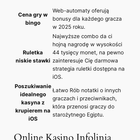
Web-automaty oferują
Cena gry w
bonusy dla każdego gracza
bingo
w 2025 roku.
Najwyższe combo da ci
hojną nagrodę w wysokości
Ruletka
44 tysięcy monet, na pewno
niskie stawki
zainteresuje Cię darmowa
strategia ruletki dostępna na
iOS.
Poszukiwanie
Łatwo Rób notatki o innych
idealnego
graczach i przeciwnikach,
kasyna z
która przenosi graczy do
krupierem na
starożytnego Egiptu.
iOS
Online Kasino Infolinia