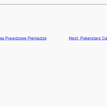
Na Prawdziwe Pieniadze
Next:
Pokerstars C