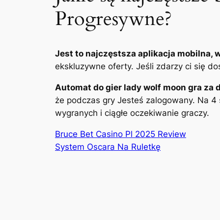
Progresywne?
Jest to najczęstsza aplikacja mobilna, 
ekskluzywne oferty. Jeśli zdarzy ci się d
Automat do gier lady wolf moon gra za 
że podczas gry Jesteś zalogowany. Na 4 
wygranych i ciągłe oczekiwanie graczy.
Bruce Bet Casino Pl 2025 Review
System Oscara Na Ruletkę