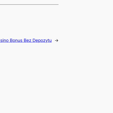
asino Bonus Bez Depozytu
→