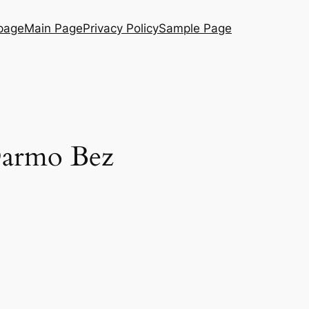
page
Main Page
Privacy Policy
Sample Page
Darmo Bez