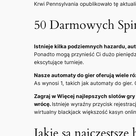
Krwi Pennsylvania opublikowało tę aktuali
50 Darmowych Spi
Istnieje kilka podziemnych hazardu, aut
Ponadto mogą przynieść Ci dużo pieniędzy
ekscytujące turnieje.
Nasze automaty do gier oferują wiele r
As wynosi 1, takich jak automaty do gier.
Zagraj w Więcej najlepszych slotów gry 
wrócę.
Istnieje wyraźny przycisk rejestra
wirtualny blackjack większość kasyn onli
Jakie są najczęstsz