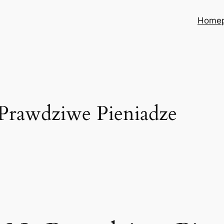
Home
Prawdziwe Pieniadze