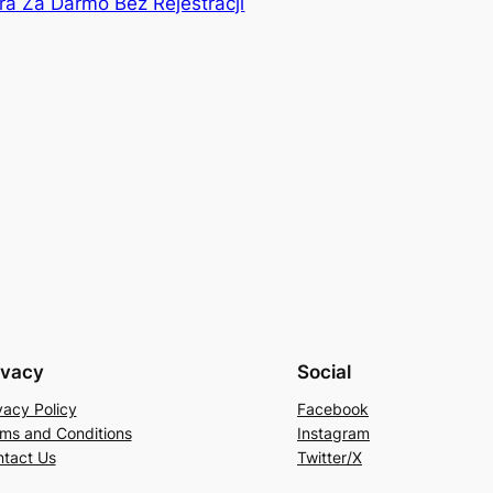
a Za Darmo Bez Rejestracji
ivacy
Social
vacy Policy
Facebook
ms and Conditions
Instagram
tact Us
Twitter/X