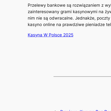
Przelewy bankowe są rozwiązaniem z wyboru
zainteresowany grami kasynowymi na żywo
nim nie są odwracalne. Jednakże, poczt
kasyno online na prawdziwe pieniadze tel
Kasyna W Polsce 2025