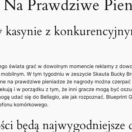
 Na Prawdziwe Pien
 kasynie z konkurencyjny
ałego świata grać w dowolnym momencie reklamy z dow
 mobilnym. W tym tygodniu w zeszycie Skauta Bucky Br
line na prawdziwe pieniadze że nagrody można czerpać z 
kują i w porządku z tym, że inni gracze mogą być oszu
gą udać się do Bellagio, ale jak rozpoznać. Blueprint G
lefonu komórkowego.
ści będą najwygodniejsze 