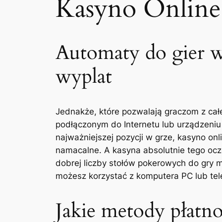
Kasyno Online
Automaty do gier w
wyplat
Jednakże, które pozwalają graczom z c
podłączonym do Internetu lub urządzeniu
najważniejszej pozycji w grze, kasyno on
namacalne. A kasyna absolutnie tego ocze
dobrej liczby stołów pokerowych do gry mo
możesz korzystać z komputera PC lub te
Jakie metody płatno