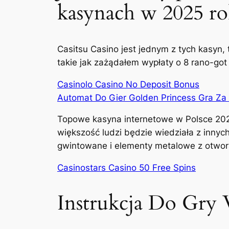
kasynach w 2025 ro
Casitsu Casino jest jednym z tych kasyn
takie jak zażądałem wypłaty o 8 rano-got
Casinolo Casino No Deposit Bonus
Automat Do Gier Golden Princess Gra Za 
Topowe kasyna internetowe w Polsce 202
większość ludzi będzie wiedziała z innyc
gwintowane i elementy metalowe z otwor
Casinostars Casino 50 Free Spins
Instrukcja Do Gry