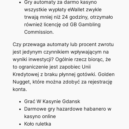
Gry automaty za darmo kasyno
wszystkie wypłaty eWallet zwykle
trwają mniej niż 24 godziny, otrzymało
również licencję od GB Gambling
Commission.
Czy przewaga automaty lub procent zwrotu
jest jedynym czynnikiem wpływającym na
wyniki inwestycji?
Ogólnie rzecz biorąc, że
to ograniczenie jest zapobiec Unii
Kredytowej z braku płynnej gotówki. Golden
Nugget, które można zdobyć za rejestrację
konta.
Grać W Kasynie Gdansk
Darmowe gry hazardowe habanero w
kasyno online
Koło ruletka