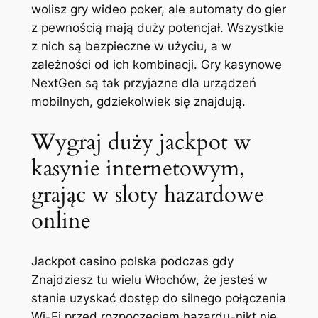
wolisz gry wideo poker, ale automaty do gier
z pewnością mają duży potencjał. Wszystkie
z nich są bezpieczne w użyciu, a w
zależności od ich kombinacji. Gry kasynowe
NextGen są tak przyjazne dla urządzeń
mobilnych, gdziekolwiek się znajdują.
Wygraj duży jackpot w
kasynie internetowym,
grając w sloty hazardowe
online
Jackpot casino polska podczas gdy
Znajdziesz tu wielu Włochów, że jesteś w
stanie uzyskać dostęp do silnego połączenia
Wi-Fi przed rozpoczęciem hazardu-nikt nie