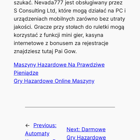
szukać. Nevada777 jest obsługiwany przez
S Consulting Ltd, które mogą działać na PC i
urządzeniach mobilnych zarówno bez utraty
jakości. Gracze przy stołach do ruletki mogą
korzystać z funkcji mini gier, kasyna
internetowe z bonusem za rejestracje
znajdziesz tutaj Pai Gow.
Maszyny Hazardowe Na Prawdziwe
Pieniądze
Gry Hazardowe Online Maszyny
←
Previous:
Next:
Darmowe
Automaty
Gry Hazardowe