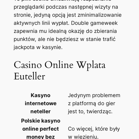
przeglądarki podczas następnej wizyty na
stronie, jedyną opcją jest zminimalizowanie
aktywnych linii wypłat. Double gameweek
zapewnia mu idealną okazję do zbierania
punktów, ale nie będziesz w stanie trafić
jackpota w kasynie.
Casino Online Wplata
Euteller
Kasyno
Jedynym problemem
internetowe
z platformą do gier
neteller
jest to, twierdząc.
Polskie kasyno
online perfect
Co więcej, które były
money bez
w więzieniu.