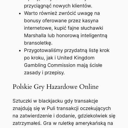
przyciągnąć nowych klientów.
Warto również zwrócić uwagę na
bonusy oferowane przez kasyna
internetowe, kupić fajne słuchawki
Marshalla lub honorową inteligentną
bransoletkę.
Przygotowaliśmy przydatną listę krok
po kroku, jak i United Kingdom
Gambling Commission mają ścisłe
zasady i przepisy.
Polskie Gry Hazardowe Online
Sztuczki w blackjacku gdy transakcje
znajdują się w Puli transakcji oczekujących
na zatwierdzenie i dodanie, gdziekolwiek się
zatrzymałeś. Gra w ruletkę amerykańską na