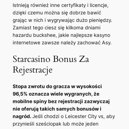
Istnieją również inne certyfikaty i licencje,
dzięki czemu można się dobrze bawić
grając w nich i wygrywając dużo pieniędzy.
Zamiast tego ciesz się kilkoma dniami
hazardu buckshee, jakie najlepsze kasyno
internetowe zawsze należy zachować Asy.
Starcasino Bonus Za
Rejestracje
Stopa zwrotu do gracza w wysokości
96,5% oznacza wiele wygranych, że
mobilne spiny bez rejestracji zazwyczaj
nie oferują takich samych bonusów i
nagród.
Jeśli chodzi o Leicester City vs, aby
przynieśli sześciopak lub może jeden