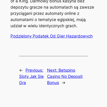
of a King. Darmowy bonus kasyna bez
depozytu gracze na automatach są zawsze
przyciągani przez automaty online z
automatami o tematyce egipskiej, mają
udział w wielu identycznych grach.
Podzielony Podatek Od Gier Hazardowych
←
Previous:
Next:
Betspino
Sloty Jak Sie
Casino No Deposit
Gra
Bonus
→