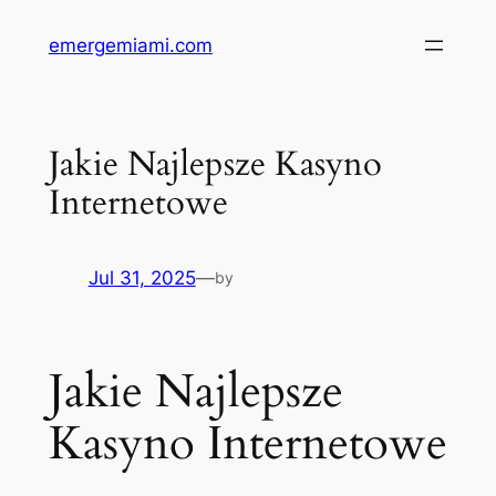
Skip
emergemiami.com
to
content
Jakie Najlepsze Kasyno
Internetowe
Jul 31, 2025
—
by
Jakie Najlepsze
Kasyno Internetowe