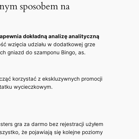
cznym sposobem na
apewnia dokładną analizę analityczną
ść wzięcia udziału w dodatkowej grze
zych gniazd do szamponu Bingo, as.
acząć korzystać z ekskluzywnych promocji
 statku wycieczkowym.
sters gra za darmo bez rejestracji użyłem
zystko, że pojawiają się kolejne poziomy