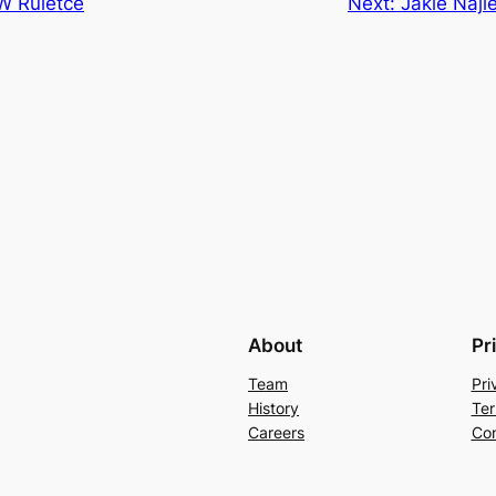
W Ruletce
Next:
Jakie Najl
About
Pr
Team
Pri
History
Ter
Careers
Con