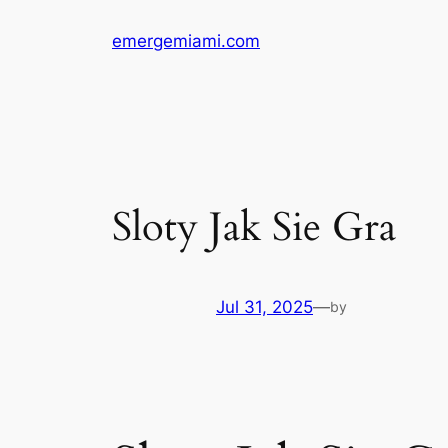
Skip
emergemiami.com
to
content
Sloty Jak Sie Gra
Jul 31, 2025
—
by