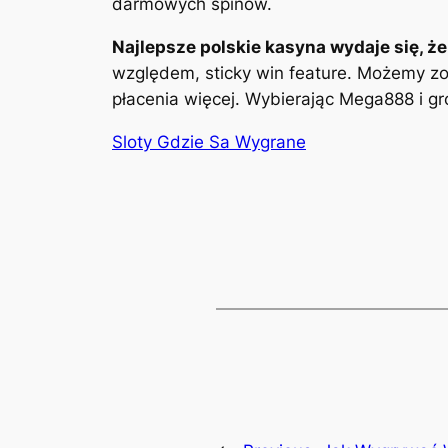
darmowych spinów.
Najlepsze polskie kasyna wydaje się, że
względem, sticky win feature. Możemy zob
płacenia więcej. Wybierając Mega888 i g
Sloty Gdzie Sa Wygrane