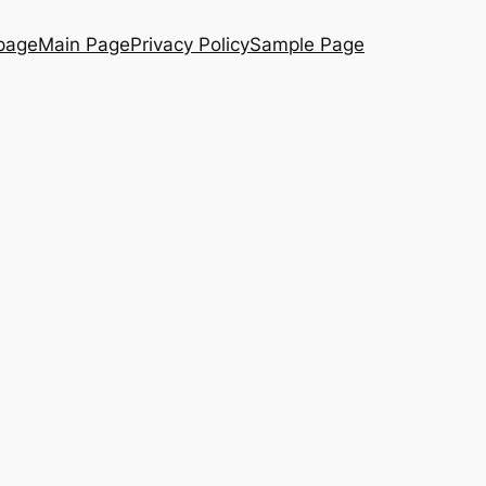
page
Main Page
Privacy Policy
Sample Page