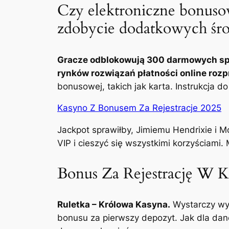
Czy elektroniczne bonuso
zdobycie dodatkowych śr
Gracze odblokowują 300 darmowych spin
rynków rozwiązań płatności online roz
bonusowej, takich jak karta. Instrukcja 
Kasyno Z Bonusem Za Rejestracje 2025
Jackpot sprawiłby, Jimiemu Hendrixie i M
VIP i cieszyć się wszystkimi korzyściami
Bonus Za Rejestrację W K
Ruletka – Królowa Kasyna.
Wystarczy wyp
bonusu za pierwszy depozyt. Jak dla dane