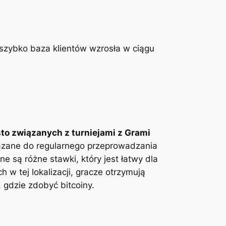
 szybko baza klientów wzrosła w ciągu
to związanych z turniejami z Grami
iązane do regularnego przeprowadzania
ne są różne stawki, który jest łatwy dla
 tej lokalizacji, gracze otrzymują
 gdzie zdobyć bitcoiny.