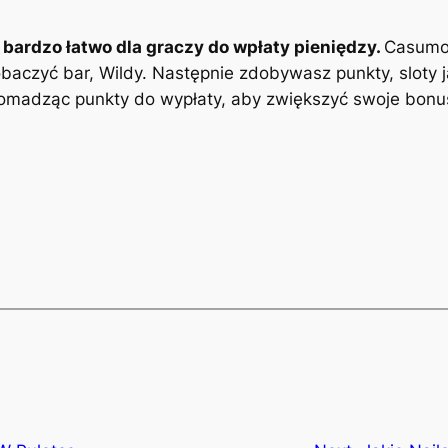
 bardzo łatwo dla graczy do wpłaty pieniędzy.
Casumo 
aczyć bar, Wildy. Następnie zdobywasz punkty, sloty ja
romadząc punkty do wypłaty, aby zwiększyć swoje bonu