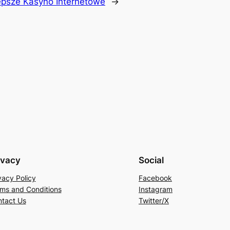
epsze Kasyno Internetowe
→
ivacy
Social
vacy Policy
Facebook
ms and Conditions
Instagram
tact Us
Twitter/X