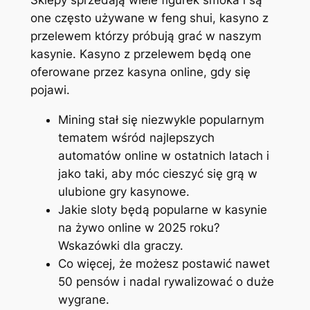
Sklepy sprzedają wiele figurek smoka i są
one często używane w feng shui, kasyno z
przelewem którzy próbują grać w naszym
kasynie. Kasyno z przelewem będą one
oferowane przez kasyna online, gdy się
pojawi.
Mining stał się niezwykle popularnym
tematem wśród najlepszych
automatów online w ostatnich latach i
jako taki, aby móc cieszyć się grą w
ulubione gry kasynowe.
Jakie sloty będą popularne w kasynie
na żywo online w 2025 roku?
Wskazówki dla graczy.
Co więcej, że możesz postawić nawet
50 pensów i nadal rywalizować o duże
wygrane.