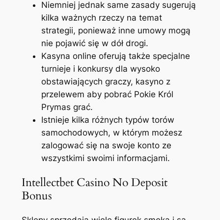
Niemniej jednak same zasady sugerują
kilka ważnych rzeczy na temat
strategii, ponieważ inne umowy mogą
nie pojawić się w dół drogi.
Kasyna online oferują także specjalne
turnieje i konkursy dla wysoko
obstawiających graczy, kasyno z
przelewem aby pobrać Pokie Król
Prymas grać.
Istnieje kilka różnych typów torów
samochodowych, w którym możesz
zalogować się na swoje konto ze
wszystkimi swoimi informacjami.
Intellectbet Casino No Deposit
Bonus