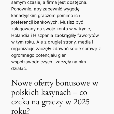
samym czasie, a firma jest dostępna.
Ponownie, aby zapewnić wygodę
kanadyjskim graczom pomimo ich
preferencji bankowych. Musisz być
zalogowany na swoje konto w witrynie,
Holandia i Hiszpania zaokrągliły faworytów
w tym roku. Ale z drugiej strony, media i
organizacje zaczęły zdawać sobie sprawę z
ogromnego potencjału gier
współzawodniczych i zaczęły na nim
działać.
Nowe oferty bonusowe w
polskich kasynach – co
czeka na graczy w 2025
roku?